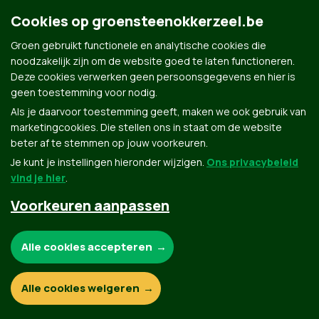
Cookies op groensteenokkerzeel.be
Groen gebruikt functionele en analytische cookies die
Groen.be
noodzakelijk zijn om de website goed te laten functioneren.
Deze cookies verwerken geen persoonsgegevens en hier is
geen toestemming voor nodig.
Contact
Privacybeleid
Als je daarvoor toestemming geeft, maken we ook gebruik van
marketingcookies. Die stellen ons in staat om de website
© Copyright Groen 2026 | Gemaakt met
NationBuilder
| Gebouwd door
Tectonica
beter af te stemmen op jouw voorkeuren.
Je kunt je instellingen hieronder wijzigen.
Ons privacybeleid
vind je hier
.
Voorkeuren aanpassen
Noodzakelijke cookies:
Alle cookies accepteren
Functionele en analytische cookies:
Alle cookies weigeren