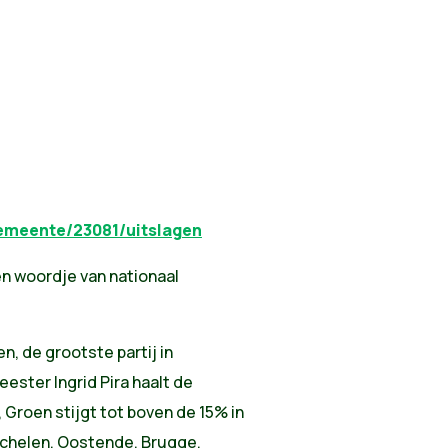
emeente/23081/uitslagen
en woordje van nationaal
n, de grootste partij in
ster Ingrid Pira haalt de
roen stijgt tot boven de 15% in
echelen, Oostende, Brugge,