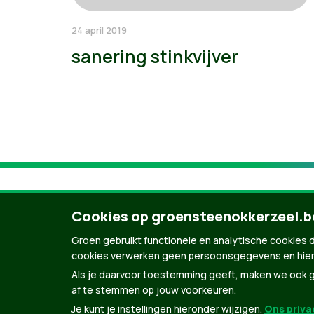
24 april 2019
sanering stinkvijver
Cookies op groensteenokkerzeel.b
Groen gebruikt functionele en analytische cookies d
cookies verwerken geen persoonsgegevens en hier
Als je daarvoor toestemming geeft, maken we ook ge
af te stemmen op jouw voorkeuren.
Je kunt je instellingen hieronder wijzigen.
Ons privac
© Copyright Groen 2026 | Gemaakt met
Natio