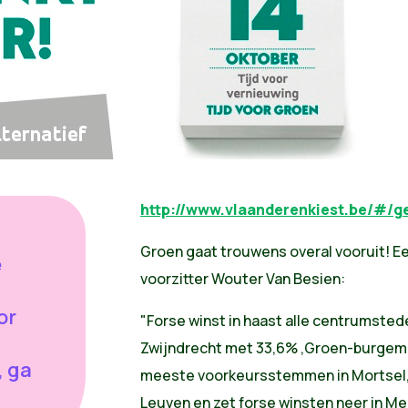
http://www.vlaanderenkiest.be/#/g
Groen gaat trouwens overal vooruit! E
e
voorzitter Wouter Van Besien:
or
"Forse winst in haast alle centrumstede
Zwijndrecht met 33,6% ,Groen-burgemee
, ga
meeste voorkeursstemmen in Mortsel, G
Leuven en zet forse winsten neer in M