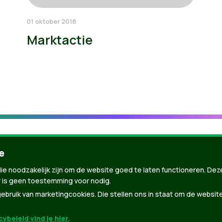
01 oktober 2018
Marktactie
e
ie noodzakelijk zijn om de website goed te laten functioneren. Dez
 is geen toestemming voor nodig.
bruik van marketingcookies. Die stellen ons in staat om de websit
ybeleid vind je hier
.
nBuilder
| Gebouwd door
Tectonica