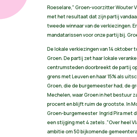
Roeselare," Groen-voorzitter Wouter V
met het resultaat dat zijn partij vanda
tweede winnaar van de verkiezingen. E
mandatarissen voor onze partij bij. Gro
De lokale verkiezingen van 14 oktober t
Groen. De partij zet haar lokale veranker
centrumsteden doorbreekt de partij op
grens met Leuven en haar 15% als uitschi
Groen, die de burgemeester had, de gro
Mechelen, waar Groen in het bestuur zat
procent en blijft ruim de grootste. In 
Groen-burgemeester Ingrid Pira met
een stijging met 4 zetels ."Over heel 
ambitie om 50 bijkomende gemeenteraa