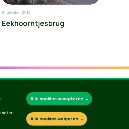
01 oktober 2018
Eekhoorntjesbrug
Groen.be
Alle cookies accepteren
e
e beter
Alle cookies weigeren
Contact
Privacybeleid