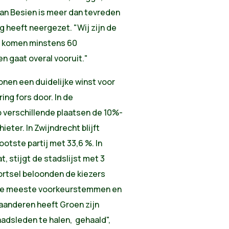
an Besien is meer dan tevreden
ag heeft neergezet. "Wij zijn de
r komen minstens 60
en gaat overal vooruit."
onen een duidelijke winst voor
ing fors door. In de
 verschillende plaatsen de 10%-
eter. In Zwijndrecht blijft
otste partij met 33,6 %. In
, stijgt de stadslijst met 3
Mortsel beloonden de kiezers
 de meeste voorkeurstemmen en
Vlaanderen heeft Groen zijn
dsleden te halen, gehaald",