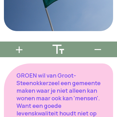
GROEN wil van Groot-
Steenokkerzeel een gemeente
maken waar je niet alleen kan
wonen maar ook kan 'mensen'.
Want een goede
levenskwaliteit houdt niet op