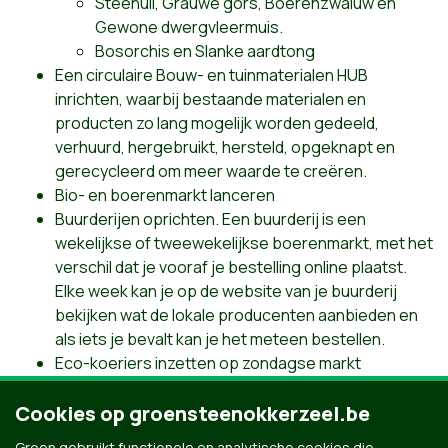
Steenuil, Grauwe gors, Boerenzwaluw en
Gewone dwergvleermuis.
Bosorchis en Slanke aardtong
Een circulaire Bouw- en tuinmaterialen HUB
inrichten, waarbij bestaande materialen en
producten zo lang mogelijk worden gedeeld,
verhuurd, hergebruikt, hersteld, opgeknapt en
gerecycleerd om meer waarde te creëren.
Bio- en boerenmarkt lanceren
Buurderijen oprichten. Een buurderij is een
wekelijkse of tweewekelijkse boerenmarkt, met het
verschil dat je vooraf je bestelling online plaatst.
Elke week kan je op de website van je buurderij
bekijken wat de lokale producenten aanbieden en
als iets je bevalt kan je het meteen bestellen.
Eco-koeriers inzetten op zondagse markt
De Groene Vallei lokaal verder uitbouwen
Cookies op groensteenokkerzeel.be
Speelweefsel (een netwerk dat alle informele en
formele speelplekken omvat en de routes die deze
Groen gebruikt functionele en analytische cookies die