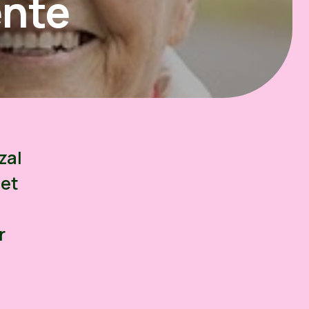
ente
zal
net
r