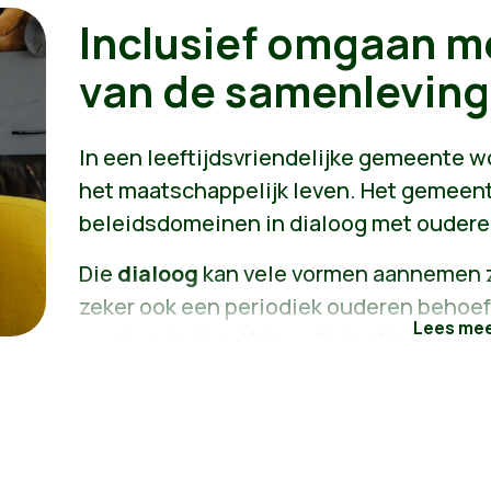
Inclusief omgaan m
van de samenleving
In een leeftijdsvriendelijke gemeente 
het maatschappelijk leven. Het gemeent
beleidsdomeinen in dialoog met oudere
Die
dialoog
kan vele vormen aannemen z
zeker ook een periodiek ouderen behoef
we steeds dezelfde participatie-elite b
veelheid aan methodieken, online en off
moeilijker bereikbare doelgroepen, ou
gericht op wie minder goed ter taal is 
of luisteronderzoek, vragen soms een e