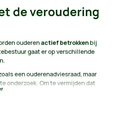
et de veroudering
worden ouderen
actief betrokken
bij
ebestuur gaat er op verschillende
n.
oals een ouderenadviesraad, maar
te onderzoek. Om te vermijden dat
ereiken, kiezen we voor een
line. Actieve aandacht voor
treachend werken, methodieken
zoals fotoworkshops
xtra inspanning, maar maken het