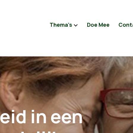
Thema's
Doe Mee
Cont
id in een