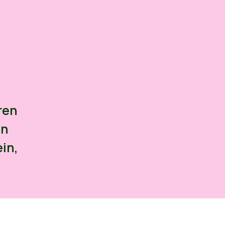
ren
an
in,