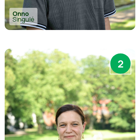
Onno
Singulé
2